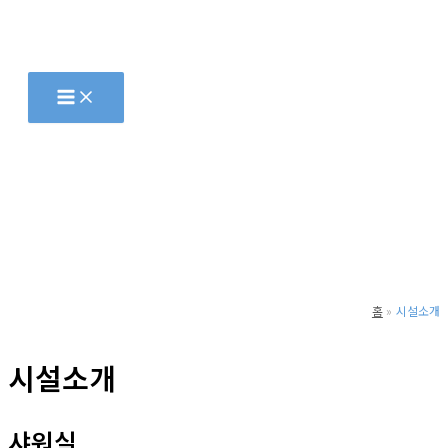
콘
텐
츠
로
건
너
뛰
기
홈
시설소개
시설소개
샤워실